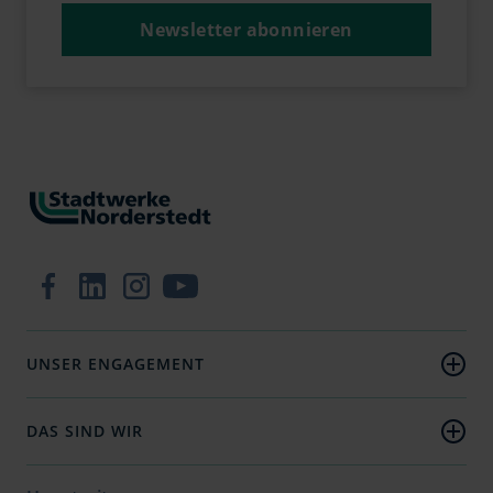
Newsletter abonnieren
Zur Facebook-Seite
Zum LinkedIn-Profil
Zum Instagram-Profil
Zum YouTube-Kanal
UNSER ENGAGEMENT
Nachhaltigkeit
DAS SIND WIR
Unternehmen
Jobs & Karriere