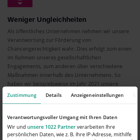
Weniger Ungleichheiten
Als öffentliches Unternehmen nehmen wir unsere
Verantwortung zur Förderung von
Chancengerechtigkeit wahr. Dies erfolgt zum einen
im Rahmen unseres gesellschaftlichen
Engagements, zum anderen über verschiedene
Maßnahmen innerhalb des Unternehmens. So
haben wir beispielsweise im Jahr 2021 unsere
Maßnahmen zur Gleichstellung von Frauen und
Zustimmung
Details
Anzeigeneinstellungen
Üb
Männern intensiviert.
Verantwortungsvoller Umgang mit Ihren Daten
Wir und
unsere 1022 Partner
verarbeiten Ihre
persönlichen Daten, wie z. B. Ihre IP-Adresse, mithilfe