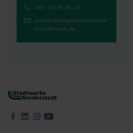
040 / 325 99 30 – 20
daniela.baumgaertel@stadtpar
k-norderstedt.de
Zur Facebook-Seite
Zum LinkedIn-Profil
Zum Instagram-Profil
Zum YouTube-Kanal