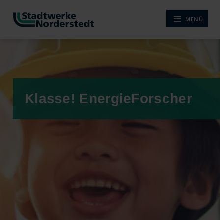
MENÜ
NAVIGATION ÖF
Klasse! EnergieForscher